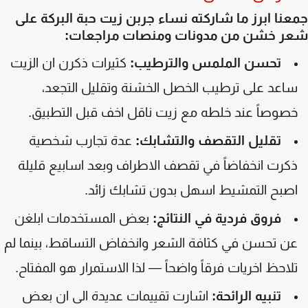
نا ابرز ما شاركته نساء جربن زيت حبة البركة على
ر خشن من مدونات ومنصات مراجعات:
تحسن الملمس والترطيب:
كثيرات ذكرن ان الزيت
اعد على ترطيب الخصل الخشنة وتقليل التجعد،
صوصاً عند خلطه مع زيت ناقل اخف قبل التطبيق.
تقليل التقصف والتشابك:
عدة تجارب شخصية
كرت انخفاضاً في تقصف الاطراف وبعد اسابيع قليلة
صبح التمشيط اسهل بدون تشابك زائد.
فروق فردية في النتائج:
بعض المستخدمات ابلغن
ن تحسن في كثافة الشعر وانخفاض التساقط، بينما لم
لاحظ اخريات فرقاً واضحاً — لذا الاستمرار هو المفتاح.
تنبيه الرائحة:
اشارت تقييمات عديدة الى ان بعض