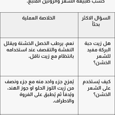
حسب طبيعة الشعر والروتين المتبع.
السؤال الاكثر
الخلاصة العملية
بحثاً
ل زيت حبة
نعم، يرطب الخصل الخشنة ويقلل
لبركة مفيد
النفشة والتقصف عند استخدامه
لشعر
بانتظام مع زيت ناقل.
لخشن؟
يف يُستخدم
يُمزج جزء واحد منه مع جزء ونصف
لى الشعر
من زيت اللوز الحلو او جوز الهند،
لخشن؟
ويُدفأ ثم يُطبق على الفروة
والاطراف.