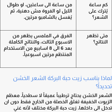
م ساعة
من ساعة الى ساعتين، او طوال
ُترك على
الليل لو الفروة مش دهنية، ثم
لشعر؟
يُغسل بالشامبو مرتين.
تى تظهر
الفرق في الملمس يظهر من
لنتائج؟
الاسبوع الثالث، والنتائج الكاملة
بعد 6 الى 8 اسابيع من الاستخدام
المنتظم مرتين اسبوعياً.
اذا يناسب زيت حبة البركة الشعر الخشن
يداً؟
عر الخشن يحتاج ترطيباً عميقاً لا سطحياً. معظم
زيوت الخفيفة تغلق الخصلة من الخارج فقط دون ان
ل الى داخلها. زيت حبة البركة مختلف لأنه غني