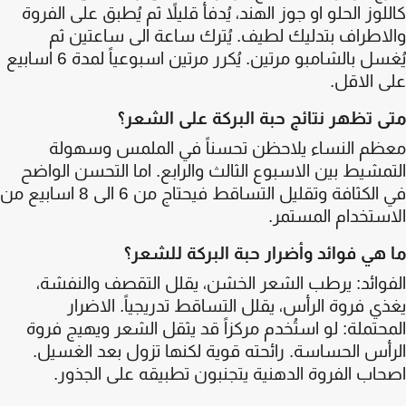
لوز الحلو او جوز الهند، يُدفأ قليلاً ثم يُطبق على الفروة
اطراف بتدليك لطيف. يُترك ساعة الى ساعتين ثم
يُغسل بالشامبو مرتين. يُكرر مرتين اسبوعياً لمدة 6 اسابيع
 الاقل.
 تظهر نتائج حبة البركة على الشعر؟
ظم النساء يلاحظن تحسناً في الملمس وسهولة
مشيط بين الاسبوع الثالث والرابع. اما التحسن الواضح
في الكثافة وتقليل التساقط فيحتاج من 6 الى 8 اسابيع من
ستخدام المستمر.
هي فوائد وأضرار حبة البركة للشعر؟
وائد: يرطب الشعر الخشن، يقلل التقصف والنفشة،
ي فروة الرأس، يقلل التساقط تدريجياً. الاضرار
حتملة: لو استُخدم مركزاً قد يثقل الشعر ويهيج فروة
أس الحساسة. رائحته قوية لكنها تزول بعد الغسيل.
اب الفروة الدهنية يتجنبون تطبيقه على الجذور.