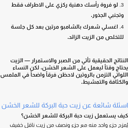
لو فروة رأسك دهنية ركزي على الاطراف فقط
تجنبي الجذور.
اغسلي شعرك بالشامبو مرتين بعد كل جلسة
لتخلص من الزيت الزائد.
تائج الحقيقية تأتي من الصبر والاستمرار — الزيت
اج وقتاً ليعمل على الشعر الخشن، لكن النساء
واتي التزمن بالروتين لاحظن فرقاً واضحاً في الملمس
لكثافة والتمشيط.
ئلة شائعة عن زيت حبة البركة للشعر الخشن
ف يستعمل زيت حبة البركة للشعر الخشن؟
زج جزء واحد منه مع جزء ونصف من زيت ناقل خفيف