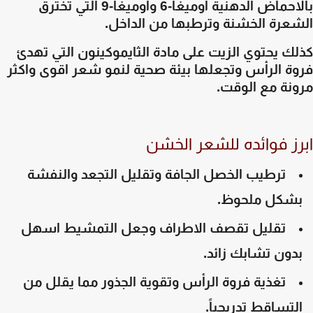
بالاحماض الدهنية اوميغا-6 واوميغا-9 التي تخترق
شعرة الخشنة وترطبها من الداخل.
ك يحتوي الزيت على مادة الثايموكينون التي تهدئ
وة الرأس وتجعلها بيئة صحية لنمو شعر اقوى واكثر
ونة مع الوقت.
رز فوائده للشعر الخشن
ترطيب الخصل الجافة وتقليل التجعد والنفشة
شكل ملحوظ.
تقليل تقصف الاطراف وجعل التمشيط اسهل
دون تشابك زائد.
تغذية فروة الرأس وتقوية الجذور مما يقلل من
لتساقط تدريجياً.