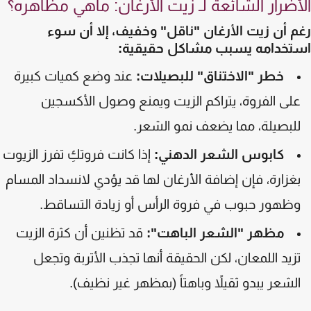
أضرار الشائعة لـ زيت الأرغان: ماهي مظاهره؟
 أن زيت الأرغان "ناقل" وخفيف، إلا أن سوء
تخدامه يسبب مشاكل حقيقية:
خطر "الاختناق" للبصيلات:
عند وضع كميات كبيرة
لى الفروة، يتراكم الزيت ويمنع وصول الأكسجين
لبصيلة، مما يضعف نمو الشعر.
كابوس الشعر الدهني:
إذا كانت فروتكِ تفرز الزيوت
غزارة، فإن إضافة الأرغان لها قد يؤدي لانسداد المسام
ظهور حبوب في فروة الرأس أو زيادة التساقط.
مظهر "الشعر الباهت":
قد تظنين أن كثرة الزيت
زيد اللمعان، لكن الحقيقة أنها تجذب الأتربة وتجعل
لشعر يبدو ثقيلاً وباهتاً (بمظهر غير نظيف).