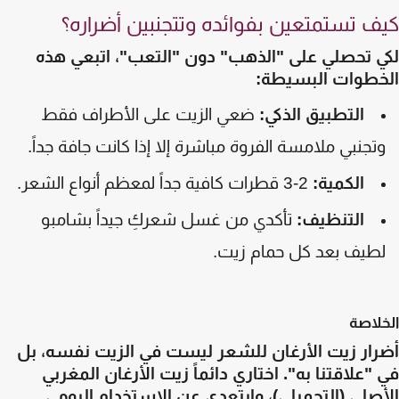
ف تستمتعين بفوائده وتتجنبين أضراره؟
ي تحصلي على "الذهب" دون "التعب"، اتبعي هذه
خطوات البسيطة:
التطبيق الذكي:
ضعي الزيت على الأطراف فقط
تجنبي ملامسة الفروة مباشرة إلا إذا كانت جافة جداً.
الكمية:
2-3 قطرات كافية جداً لمعظم أنواع الشعر.
التنظيف:
تأكدي من غسل شعركِ جيداً بشامبو
طيف بعد كل حمام زيت.
لاصة
رار زيت الأرغان للشعر ليست في الزيت نفسه، بل
"علاقتنا به". اختاري دائماً زيت الأرغان المغربي
صلي (التجميلي)، وابتعدي عن الاستخدام اليومي