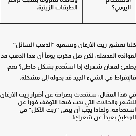
ليومي؟
الطبقات الزيتية.
نا نعشق زيت الأرغان ونسميه "الذهب السائل"
ائده المذهلة، لكن هل فكرتِ يوماً أن هذا الذهب قد
فئ لمعان شعركِ إذا استُخدم بشكل خاطئ؟ نعم،
لإفراط في الشيء الجيد قد يحوله إلى مشكلة.
 هذا المقال، سنتحدث بصراحة عن أضرار زيت الأرغان
عر والحالات التي يجب فيها التوقف فوراً عن
خدامه، ولماذا يجب أن يبقى "زيت الأكل" في
مطبخ بعيداً عن شعركِ!