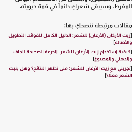
مفرط، وسيبقى شعركِ دائماً في قمة حيويته.
الات مرتبطة ننصحكِ بها:
ت الأركان (الأرغان) للشعر: الدليل الكامل للفوائد، التطويل،
أصالة
]
فية استخدام زيت الأرغان للشعر: الجرعة الصحيحة للجاف
دهني والمصبوغ
]
ربتي مع زيت الأرغان للشعر: متى تظهر النتائج؟ وهل ينبت
عر فعلاً؟
]