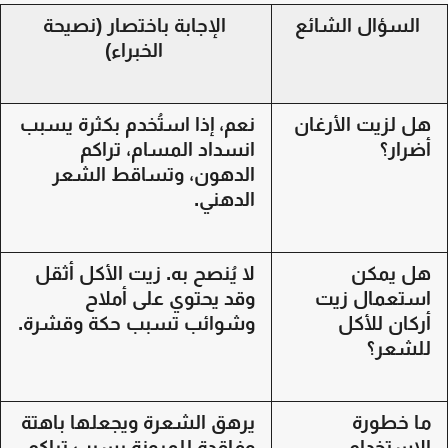
السؤال الشائع
الإجابة باختصار (نصيحة
الخبراء)
ل لزيت الأرغان
نعم، إذا استُخدم بكثرة يسبب
ضرار؟
انسداد المسام، تراكم
الدهون، وتساقط الشعر
الدهني.
ل يمكن
لا يُنصح به. زيت الأكل أثقل
ستعمال زيت
وقد يحتوي على أملاح
ركان للأكل
وشوائب تسبب حكة وقشرة.
لشعر؟
ا خطورة
يرهق الشعرة ويجعلها باهتة
لاستخدام
وفاقدة للمرونة بسبب تراكم