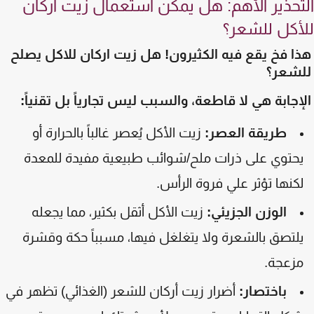
تحذير الأهم: هل يمكن استعمال زيت أركان
أكل للشعر؟
ا فخ يقع فيه الكثيرون! هل زيت اركان للاكل يصلح
شعر؟
إجابة هي لا قاطعة، والسبب ليس تجارياً بل تقنياً:
طريقة العصر:
زيت الأكل يُعصر غالباً بالحرارة أو
حتوي على ذرات ملح/شوائب طبيعية مفيدة للمعدة
كنها تؤثر علي فروة الرأس.
الوزن الجزيئي:
زيت الأكل أثقل بكثير، مما يجعله
لتصق بالشعرة ولا يتغلغل فيها، مسبباً حكة وقشرة
زعجة.
باختصار:
أضرار زيت أركان للشعر (الغذائي) تظهر في